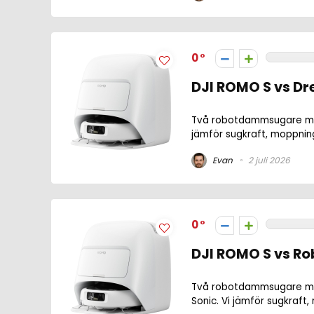
0
DJI ROMO S vs Dr
Två robotdammsugare med
jämför sugkraft, moppning,
Evan
2 juli 2026
0
DJI ROMO S vs Rob
Två robotdammsugare me
Sonic. Vi jämför sugkraft,