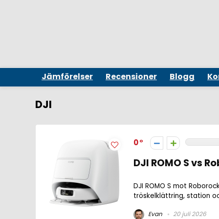
Jämförelser
Recensioner
Blogg
Ko
DJI
0
DJI ROMO S vs Ro
DJI ROMO S mot Roborock 
tröskelklättring, station
Evan
20 juli 2026