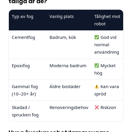
tåliga är de?
Typ av fog
Vanlig plats
Tålighet mot
robot
Cementfog
Badrum, kök
God vid
normal
användning
Epoxifog
Moderna badrum
Mycket
hög
Gammal fog
Äldre bostäder
Kan vara
(10–20+ år)
spröd
Skadad /
Renoveringsbehov
Riskzon
sprucken fog