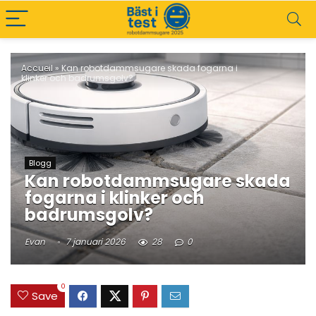
Accueil
»
Kan robotdammsugare skada fogarna i
klinker och badrumsgolv?
Blogg
Kan robotdammsugare skada
fogarna i klinker och
badrumsgolv?
Evan
7 januari 2026
28
0
0
Save