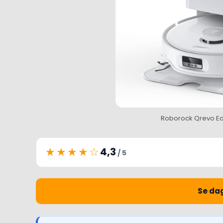
Roborock Qrevo Edg
★★★★☆
4,3
/ 5
Se dag