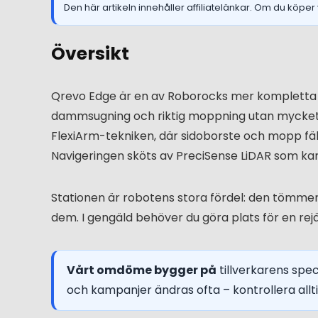
Den här artikeln innehåller affiliatelänkar. Om du köper 
Översikt
Qrevo Edge är en av Roborocks mer kompletta mod
dammsugning och riktig moppning utan mycket
FlexiArm-tekniken, där sidoborste och mopp fälls 
Navigeringen sköts av PreciSense LiDAR som k
Stationen är robotens stora fördel: den tömm
dem. I gengäld behöver du göra plats för en rejäl
Vårt omdöme bygger på
tillverkarens spec
och kampanjer ändras ofta – kontrollera allti