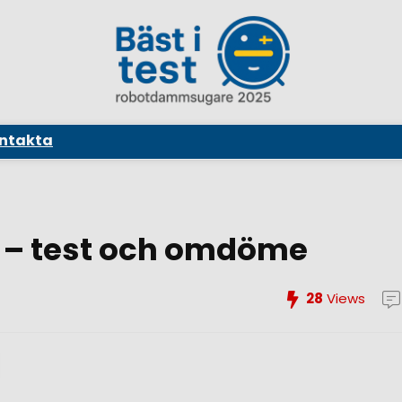
ntakta
 – test och omdöme
28
Views