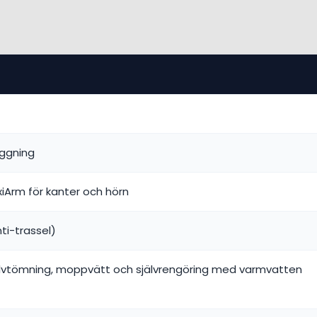
äggning
Arm för kanter och hörn
ti-trassel)
självtömning, moppvätt och självrengöring med varmvatten