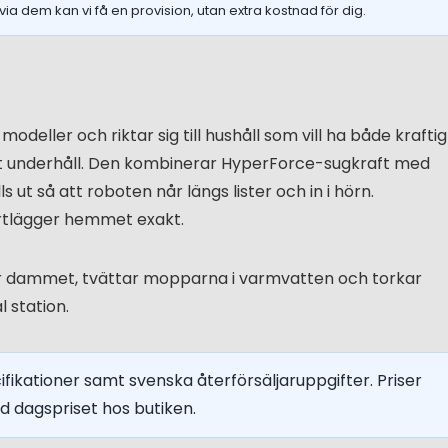
via dem kan vi få en provision, utan extra kostnad för dig.
eller och riktar sig till hushåll som vill ha både kraftig
 underhåll. Den kombinerar HyperForce-sugkraft med
ut så att roboten når längs lister och in i hörn.
artlägger hemmet exakt.
er dammet, tvättar mopparna i varmvatten och torkar
 station.
ifikationer samt svenska återförsäljaruppgifter. Priser
d dagspriset hos butiken.