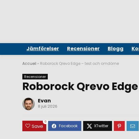
Jämförelser
Recensioner
Blogg
Ko
Accueil
»
Roborock Qrevo Edge – test och omdöme
Recensioner
Roborock Qrevo Edge
Evan
8 juli 2026
0
Save