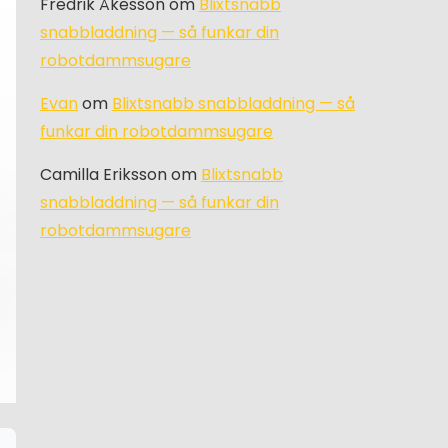
Fredrik Åkesson
om
Blixtsnabb
snabbladdning — så funkar din
robotdammsugare
Evan
om
Blixtsnabb snabbladdning — så
funkar din robotdammsugare
Camilla Eriksson
om
Blixtsnabb
snabbladdning — så funkar din
robotdammsugare