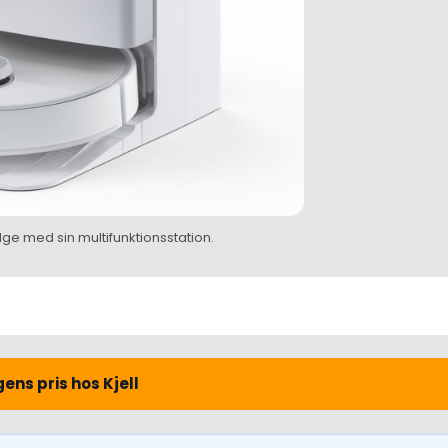
e med sin multifunktionsstation.
ens pris hos Kjell