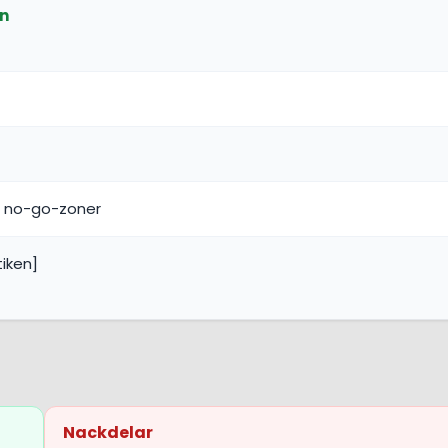
in
, no-go-zoner
tiken]
Nackdelar