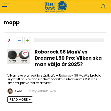
mopp
0
Roborock S8 MaxV vs
Dreame L50 Pro: Vilken ska
man välja år 2025?
Vilken levererar verklig städkraft — Roborock S8 MaxV:s brutala
sugkraft och avancerade moppteknik eller Dreame L50 Pros
smarta, prisvärda effektivitet? ...
Evan
26 september 2025
READ MORE +